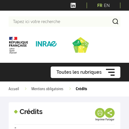
FR
EN
Tapez
ici
votre
recherche
Toutes les rubriques
Crédits
Accueil
Mentions obligatoires
Crédits
Imprimer
Partager
-